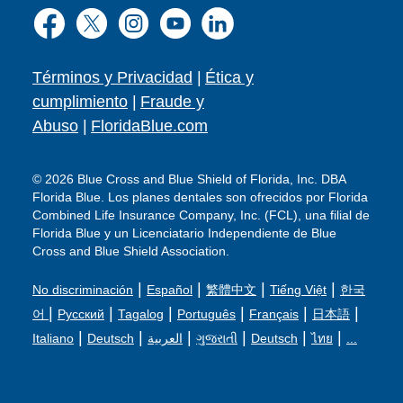
Términos y Privacidad
|
Ética y
cumplimiento
|
Fraude y
Abuso
|
FloridaBlue.com
© 2026 Blue Cross and Blue Shield of Florida, Inc. DBA
Florida Blue. Los planes dentales son ofrecidos por Florida
Combined Life Insurance Company, Inc. (FCL), una filial de
Florida Blue y un Licenciatario Independiente de Blue
Cross and Blue Shield Association.
|
|
|
|
No discriminación
Español
繁體中文
Tiếng Việt
한국
|
|
|
|
|
|
어
Русский
Tagalog
Português
Français
日本語
|
|
|
|
|
|
Italiano
Deutsch
العربية
ગુજરાતી
Deutsch
ไทย
...