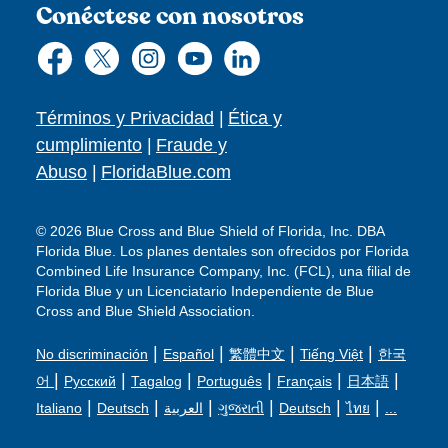
Conéctese con nosotros
Términos y Privacidad
|
Ética y
cumplimiento
|
Fraude y
Abuso
|
FloridaBlue.com
© 2026 Blue Cross and Blue Shield of Florida, Inc. DBA
Florida Blue. Los planes dentales son ofrecidos por Florida
Combined Life Insurance Company, Inc. (FCL), una filial de
Florida Blue y un Licenciatario Independiente de Blue
Cross and Blue Shield Association.
|
|
|
|
No discriminación
Español
繁體中文
Tiếng Việt
한국
|
|
|
|
|
|
어
Русский
Tagalog
Português
Français
日本語
|
|
|
|
|
|
Italiano
Deutsch
العربية
ગુજરાતી
Deutsch
ไทย
...