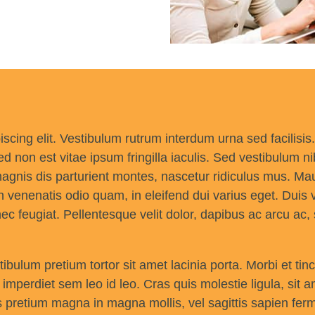
piscing elit. Vestibulum rutrum interdum urna sed facilisis
d non est vitae ipsum fringilla iaculis. Sed vestibulum 
gnis dis parturient montes, nascetur ridiculus mus. Maur
nenatis odio quam, in eleifend dui varius eget. Duis vi
c feugiat. Pellentesque velit dolor, dapibus ac arcu ac, s
ulum pretium tortor sit amet lacinia porta. Morbi et tinc
 imperdiet sem leo id leo. Cras quis molestie ligula, sit 
ris pretium magna in magna mollis, vel sagittis sapien fe