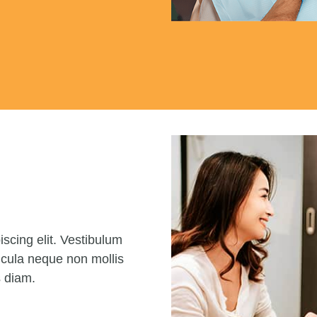
scing elit. Vestibulum
icula neque non mollis
us diam.